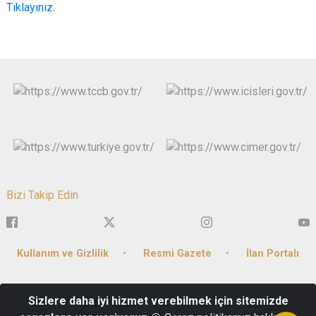
Tıklayınız
.
Bizi Takip Edin
Kullanım ve Gizlilik
Resmi Gazete
İlan Portalı
Burmalı Mahallesi Dervişpaşa Caddesi No:10 Merkez /
Sizlere daha iyi hizmet verebilmek için sitemizde
Afyonkarahisar - Kep Adresi : icisleribakanligi@hs01.kep.tr