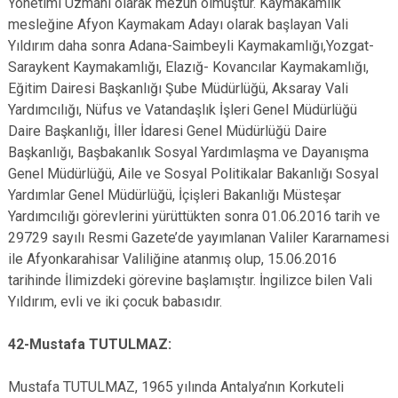
Yönetimi Uzmanı olarak mezun olmuştur. Kaymakamlık
mesleğine Afyon Kaymakam Adayı olarak başlayan Vali
Yıldırım daha sonra Adana-Saimbeyli Kaymakamlığı,Yozgat-
Saraykent Kaymakamlığı, Elazığ- Kovancılar Kaymakamlığı,
Eğitim Dairesi Başkanlığı Şube Müdürlüğü, Aksaray Vali
Yardımcılığı, Nüfus ve Vatandaşlık İşleri Genel Müdürlüğü
Daire Başkanlığı, İller İdaresi Genel Müdürlüğü Daire
Başkanlığı, Başbakanlık Sosyal Yardımlaşma ve Dayanışma
Genel Müdürlüğü, Aile ve Sosyal Politikalar Bakanlığı Sosyal
Yardımlar Genel Müdürlüğü, İçişleri Bakanlığı Müsteşar
Yardımcılığı görevlerini yürüttükten sonra 01.06.2016 tarih ve
29729 sayılı Resmi Gazete’de yayımlanan Valiler Kararnamesi
ile Afyonkarahisar Valiliğine atanmış olup, 15.06.2016
tarihinde İlimizdeki görevine başlamıştır. İngilizce bilen Vali
Yıldırım, evli ve iki çocuk babasıdır.
42-Mustafa TUTULMAZ:
Mustafa TUTULMAZ, 1965 yılında Antalya’nın Korkuteli