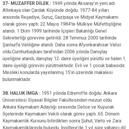
37- MUZAFFER DİLEK :
1949 yılında Aksaray’ın yeni adı
Altınkaya olan Çardak Köyünde doğdu. 1977-84 yılları
arasında Reşadiye, Suruç, Gazipaşa ve Midyat Kaymakamı
olarak görev yaptı. 22 Mayıs 1984’te Mülkiye Müfettişliğine
atandı. 1 Ekim 1999 tarihinde İçişleri Bakanlığı Genel
Sekreterliği görevine getirildi. 28 Temmuz 2000 tarihinde
Şanlıurfa Valiliğine atandı. Daha sonra Afyonkarahisar Valisi
oldu.Cumhurbaşkanı tarafından 2006 yılında Danıştay
üyeliğine atandı, danıştay 12. daire üyeliğini yürüttü ve halen 1.
daire üyeliği görevini yürütmektedir. Evli ve 1 çocuk babasıdır.
Mesleki konularda yayınlanmış 15’in üzerinde makalesi
bulunmaktadır.
38. HALUK İMGA :
1951 yılında Edremit'te doğdu. Ankara
Üniversitesi Siyasal Bilgiler Fakültesinden mezun oldu.
Ankara Kaymakam Adaylığı sırasında Delice ve Kuyucak
İlçelerinde Kaymakam Vekili olarak görev yaptı. 65. Dönem
Kaymakamlık Kursunu bitirdikten sonra Şuhut, Varto ve Zara
Kaymakamlıklarında bulundu. İngiltere'de 1 yıl süre yabancı dil