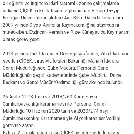
dil eğitimi ve İngiltere idari sistemi üzerine çalışmalarda
bulunan ÇİÇEK, yüksek lisans eğitimini ise Recep Tayyip
Erdoğan Üniversitesi İşletme Ana Bilim Dalında tamamladı.
2007 yılında Sivas-Akıncılar Kaymakamlığına atanmasını
müteakiben; Erzincan-Kemah ve Rize-Güneysu’da Kaymakam
olarak görev yaptı.
2014 yılında Türk İdareciler Derneği tarafından, Yılın İdarecisi
seçilen ÇİÇEK; sırasıyla İçişleri Bakanlığı Mahalli İdareler
Genel Müdürlüğünde, Şube Müdürü, Personel Genel
Müdürlüğünün çeşitli kademelerinde Şube Müdürü, Daire
Başkanı ve Genel Müdür Yardımcılığı görevlerinde bulundu.
26 Aralık 2018 Tarih ve 2018/260 Karar Sayılı
Cumhurbaşkanlığı kararnamesi ile Personel Genel
Müdürlüğü,10 Haziran 2020 tarih ve 2020/274 sayılı
Cumhurbaşkanlığı Kararnamesiyle Afyonkarahisar Valiliği
görevine atandı.
Evli ve 2 Çocuk babası olan ÇİÇEK, iyi derecede İngilizce