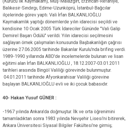
(Kurucu İlk Kaymakam), Muş-Malazgirt, Erzincan-Refahiye,
Balıkesir-Sındırgı, Edirne-Uzunköprü, İstanbul-Bağcılar
ilçelerinde görev yaptı. Vali İrfan BALKANLIOĞLU
Kaymakamlık yaptığı dönemlerde yılın idarecisi seçildi ve
kendisine 10 Ocak 2005 Türk İdareciler Gününde "Vali Galip
Demirel Başarı Ödülü" verildi. Yılın idarecisi seçilmesini
sağlayan örnek çalışmaları konusunda Başbakanlığın çağrısı
üzerine 27.06.2005 tarihinde Bakanlar Kurulu'nda brifing verdi.
1989-1990 yıllarında ABD'de incelemelerde bulunan ve lisan
eğitimi alan İrfan BALKANLIOĞLU , 18.12.2007-03.01.2011
tarihleri arasında Bingöl Valiliği görevinde bulunmuştur.
04.01.2011 tarihinde Afyonkarahisar Valiliği görevine
başlayan BALKANLIOĞLU evli ve iki çocuk babasıdır.
40- Hakan Yusuf GÜNER :
-1967 yılında Ankara’da doğmuştur. İlk ve orta öğrenimini
tamamladıktan sonra 1983 yılında Nevşehir Lisesi’ni bitirerek,
Ankara Üniversitesi Siyasal Bilgiler Fakültesi’ne girmiş;