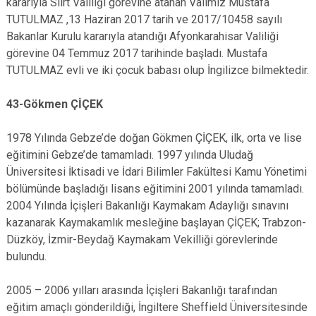
kararıyla Siirt Valiliği görevine atanan Valimiz Mustafa
TUTULMAZ ,13 Haziran 2017 tarih ve 2017/10458 sayılı
Bakanlar Kurulu kararıyla atandığı Afyonkarahisar Valiliği
görevine 04 Temmuz 2017 tarihinde başladı. Mustafa
TUTULMAZ evli ve iki çocuk babası olup İngilizce bilmektedir.
43-Gökmen ÇİÇEK
1978 Yılında Gebze’de doğan Gökmen ÇİÇEK, ilk, orta ve lise
eğitimini Gebze’de tamamladı. 1997 yılında Uludağ
Üniversitesi İktisadi ve İdari Bilimler Fakültesi Kamu Yönetimi
bölümünde başladığı lisans eğitimini 2001 yılında tamamladı.
2004 Yılında İçişleri Bakanlığı Kaymakam Adaylığı sınavını
kazanarak Kaymakamlık mesleğine başlayan ÇİÇEK; Trabzon-
Düzköy, İzmir-Beydağ Kaymakam Vekilliği görevlerinde
bulundu.
2005 – 2006 yılları arasında İçişleri Bakanlığı tarafından
eğitim amaçlı gönderildiği, İngiltere Sheffield Üniversitesinde