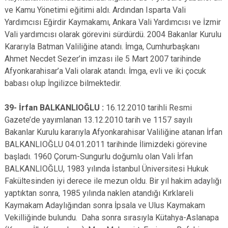
ve Kamu Yönetimi eğitimi aldı. Ardından Isparta Vali
Yardımcısı Eğirdir Kaymakamı, Ankara Vali Yardımcısı ve İzmir
Vali yardımcısı olarak görevini sürdürdü. 2004 Bakanlar Kurulu
Kararıyla Batman Valiliğine atandı. İmga, Cumhurbaşkanı
Ahmet Necdet Sezer’in imzası ile 5 Mart 2007 tarihinde
Afyonkarahisar’a Vali olarak atandı. İmga, evli ve iki çocuk
babası olup İngilizce bilmektedir.
39- İrfan BALKANLIOĞLU :
16.12.2010 tarihli Resmi
Gazete’de yayımlanan 13.12.2010 tarih ve 1157 sayılı
Bakanlar Kurulu kararıyla Afyonkarahisar Valiliğine atanan İrfan
BALKANLIOĞLU 04.01.2011 tarihinde İlimizdeki görevine
başladı. 1960 Çorum-Sungurlu doğumlu olan Vali İrfan
BALKANLIOĞLU, 1983 yılında İstanbul Üniversitesi Hukuk
Fakültesinden iyi derece ile mezun oldu. Bir yıl hakim adaylığı
yaptıktan sonra, 1985 yılında naklen atandığı Kırklareli
Kaymakam Adaylığından sonra İpsala ve Ulus Kaymakam
Vekilliğinde bulundu. Daha sonra sırasıyla Kütahya-Aslanapa