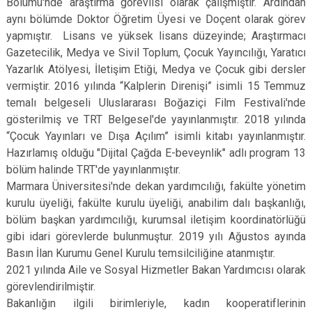
Bölümü'nde araştırma görevlisi olarak çalışmıştır. Ardından
aynı bölümde Doktor Öğretim Üyesi ve Doçent olarak görev
yapmıştır. Lisans ve yüksek lisans düzeyinde; Araştırmacı
Gazetecilik, Medya ve Sivil Toplum, Çocuk Yayıncılığı, Yaratıcı
Yazarlık Atölyesi, İletişim Etiği, Medya ve Çocuk gibi dersler
vermiştir. 2016 yılında “Kalplerin Direnişi” isimli 15 Temmuz
temalı belgeseli Uluslararası Boğaziçi Film Festivali'nde
gösterilmiş ve TRT Belgesel'de yayınlanmıştır. 2018 yılında
“Çocuk Yayınları ve Dışa Açılım” isimli kitabı yayınlanmıştır.
Hazırlamış olduğu "Dijital Çağda E-beveynlik" adlı program 13
bölüm halinde TRT'de yayınlanmıştır.
Marmara Üniversitesi'nde dekan yardımcılığı, fakülte yönetim
kurulu üyeliği, fakülte kurulu üyeliği, anabilim dalı başkanlığı,
bölüm başkan yardımcılığı, kurumsal iletişim koordinatörlüğü
gibi idari görevlerde bulunmuştur. 2019 yılı Ağustos ayında
Basın İlan Kurumu Genel Kurulu temsilciliğine atanmıştır.
2021 yılında Aile ve Sosyal Hizmetler Bakan Yardımcısı olarak
görevlendirilmiştir.
Bakanlığın ilgili birimleriyle, kadın kooperatiflerinin