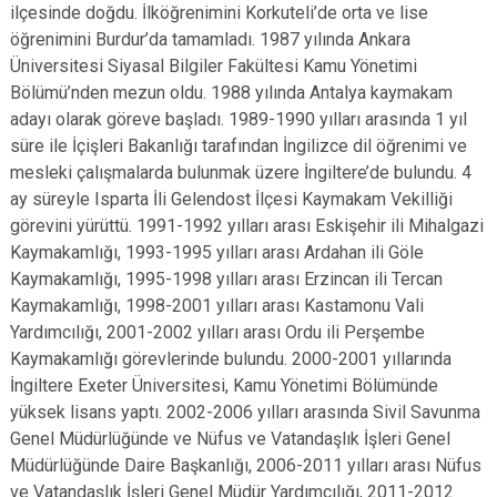
ilçesinde doğdu. İlköğrenimini Korkuteli’de orta ve lise
öğrenimini Burdur’da tamamladı. 1987 yılında Ankara
Üniversitesi Siyasal Bilgiler Fakültesi Kamu Yönetimi
Bölümü’nden mezun oldu. 1988 yılında Antalya kaymakam
adayı olarak göreve başladı. 1989-1990 yılları arasında 1 yıl
süre ile İçişleri Bakanlığı tarafından İngilizce dil öğrenimi ve
mesleki çalışmalarda bulunmak üzere İngiltere’de bulundu. 4
ay süreyle Isparta İli Gelendost İlçesi Kaymakam Vekilliği
görevini yürüttü. 1991-1992 yılları arası Eskişehir ili Mihalgazi
Kaymakamlığı, 1993-1995 yılları arası Ardahan ili Göle
Kaymakamlığı, 1995-1998 yılları arası Erzincan ili Tercan
Kaymakamlığı, 1998-2001 yılları arası Kastamonu Vali
Yardımcılığı, 2001-2002 yılları arası Ordu ili Perşembe
Kaymakamlığı görevlerinde bulundu. 2000-2001 yıllarında
İngiltere Exeter Üniversitesi, Kamu Yönetimi Bölümünde
yüksek lisans yaptı. 2002-2006 yılları arasında Sivil Savunma
Genel Müdürlüğünde ve Nüfus ve Vatandaşlık İşleri Genel
Müdürlüğünde Daire Başkanlığı, 2006-2011 yılları arası Nüfus
ve Vatandaşlık İşleri Genel Müdür Yardımcılığı, 2011-2012