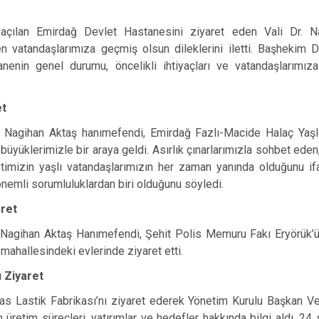
çılan Emirdağ Devlet Hastanesini ziyaret eden Vali Dr. Na
ren vatandaşlarımıza geçmiş olsun dileklerini iletti. Başhekim 
nenin genel durumu, öncelikli ihtiyaçları ve vatandaşlarımıza
et
şi Nagihan Aktaş hanımefendi, Emirdağ Fazlı-Macide Halaç Yaş
büyüklerimizle bir araya geldi. Asırlık çınarlarımızla sohbet eden,
etimizin yaşlı vatandaşlarımızın her zaman yanında olduğunu i
nemli sorumluluklardan biri olduğunu söyledi.
aret
şi Nagihan Aktaş Hanımefendi, Şehit Polis Memuru Fakı Eryörük’ü
i mahallesindeki evlerinde ziyaret etti.
ı Ziyaret
las Lastik Fabrikası’nı ziyaret ederek Yönetim Kurulu Başkan V
üretim süreçleri, yatırımlar ve hedefler hakkında bilgi aldı. 24 