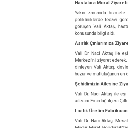
Hastalara Moral Ziyareti
Yakın zamanda hizmete a
polikliniklerde tedavi gö
görüşen Vali Aktaş, hasta
konusunda bilgi aldı.
Asırlık Çınlarımıza Ziyar
Vali Dr. Naci Aktaş ile e
Merkezi’ni ziyaret ederek, 
dinleyen Vali Aktaş, devl
huzur ve mutluluğunun en ö
Şehidimizin Ailesine Ziy
Vali Dr. Naci Aktaş ile e
ailesini Emirdağ ilçesi Çill
Lastik Üretim Fabrikasın
Vali Dr. Naci Aktaş, Mesa
Müdür Murat Hepdurluk’tan 