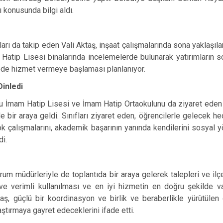
ı konusunda bilgi aldı.
arı da takip eden Vali Aktaş, inşaat çalışmalarında sona yaklaş
tip Lisesi binalarında incelemelerde bulunarak yatırımların so
rede hizmet vermeye başlaması planlanıyor.
Dinledi
 İmam Hatip Lisesi ve İmam Hatip Ortaokulunu da ziyaret eden Va
 bir araya geldi. Sınıfları ziyaret eden, öğrencilerle gelecek he
k çalışmalarını, akademik başarının yanında kendilerini sosyal
di.
rum müdürleriyle de toplantıda bir araya gelerek talepleri ve ilçe
ve verimli kullanılması ve en iyi hizmetin en doğru şekilde vat
ş, güçlü bir koordinasyon ve birlik ve beraberlikle yürütülen ç
aştırmaya gayret edeceklerini ifade etti.