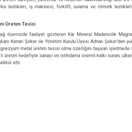
rka lastikleri, iş makinesi, forklift, sulama ve römork lastikl
um Üretim Tesisi
rdağ ilçemizde faaliyet gösteren Kar Mineral Madencilik Magne
kanı Kenan Şeker ile Yönetim Kurulu Üyesi Adnan Şeker’den yür
k magnezyum metal üretim tesisi olma özelliğini taşıyan işletmede
i üretim hedefiyle sanayi ve istihdama önemli katkı sunan, ülk
ekkür etti.