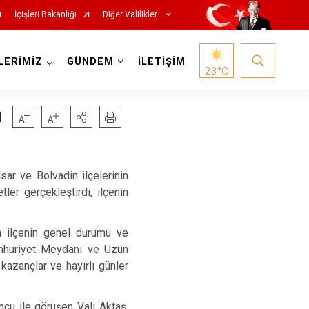
İçişleri Bakanlığı
Diğer Valilikler
LERİMİZ
GÜNDEM
İLETİŞİM
23
°C
u
isar ve Bolvadin ilçelerinin
ler gerçekleştirdi, ilçenin
n ilçenin genel durumu ve
Cumhuriyet Meydanı ve Uzun
kazançlar ve hayırlı günler
ncu ile görüşen Vali Aktaş,