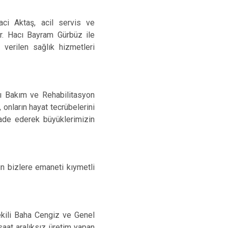
ci Aktaş, acil servis ve
Dr. Hacı Bayram Gürbüz ile
 verilen sağlık hizmetleri
lı Bakım ve Rehabilitasyon
 onların hayat tecrübelerini
fade ederek büyüklerimizin
n bizlere emaneti kıymetli
ekili Baha Cengiz ve Genel
saat aralıksız üretim yapan