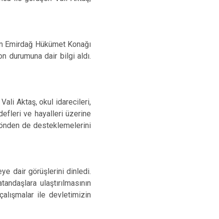
ılan Emirdağ Hükümet Konağı
n durumuna dair bilgi aldı.
li Aktaş, okul idarecileri,
defleri ve hayalleri üzerine
 yönden de desteklemelerini
ye dair görüşlerini dinledi.
andaşlara ulaştırılmasının
alışmalar ile devletimizin