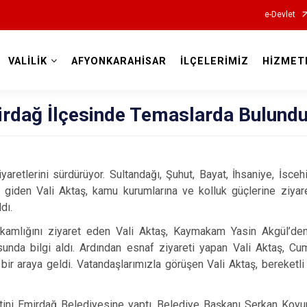
e-Devlet
VALİLİK
AFYONKARAHİSAR
İLÇELERİMİZ
HİZMET
Valilikler
irdağ İlçesinde Temaslarda Bulund
iyaretlerini sürdürüyor. Sultandağı, Şuhut, Bayat, İhsaniye, İsceh
giden Vali Aktaş, kamu kurumlarına ve kolluk güçlerine ziyaret
ldı.
kamlığını ziyaret eden Vali Aktaş, Kaymakam Yasin Akgül’de
sunda bilgi aldı. Ardından esnaf ziyareti yapan Vali Aktaş, 
 bir araya geldi. Vatandaşlarımızla görüşen Vali Aktaş, bereketli 
etini Emirdağ Belediyesine yaptı. Belediye Başkanı Serkan Koyu