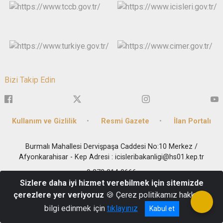
Bizi Takip Edin
Kullanım ve Gizlilik
Resmi Gazete
İlan Portalı
Burmalı Mahallesi Dervişpaşa Caddesi No:10 Merkez /
Afyonkarahisar - Kep Adresi : icisleribakanligi@hs01.kep.tr
0 272 214 0666
Sizlere daha iyi hizmet verebilmek için sitemizde
çerezlere yer veriyoruz
🍪 Çerez politikamız hakkında
bilgi edinmek için
tıklayınız
Kabul et