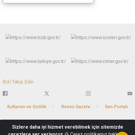
Bizi Takip Edin
Kullanım ve Gizlilik
Resmi Gazete
İlan Portalı
Burmalı Mahallesi Dervişpaşa Caddesi No:10 Merkez /
Sizlere daha iyi hizmet verebilmek için sitemizde
Afyonkarahisar - Kep Adresi : icisleribakanligi@hs01.kep.tr
çerezlere yer veriyoruz
🍪 Çerez politikamız hakkında