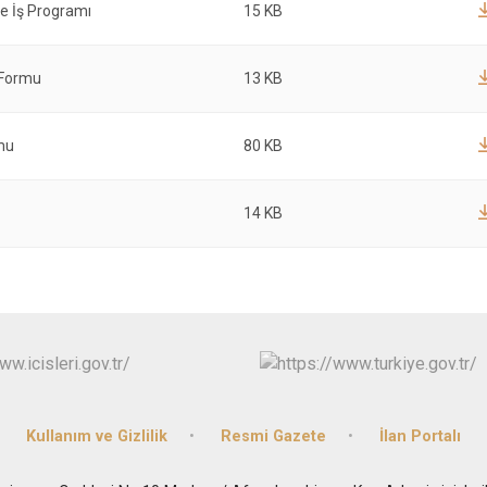
ve İş Programı
15 KB
i Formu
13 KB
mu
80 KB
14 KB
Kullanım ve Gizlilik
Resmi Gazete
İlan Portalı