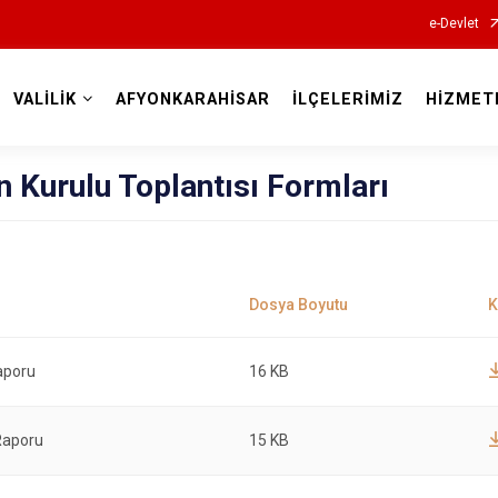
e-Devlet
VALİLİK
AFYONKARAHİSAR
İLÇELERİMİZ
HİZMET
Valilikler
n Kurulu Toplantısı Formları
Raporu
16 KB
Raporu
15 KB